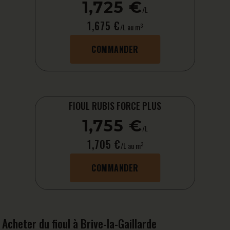
1,725 €
/L
1,675 €
3
/L au m
COMMANDER
FIOUL RUBIS FORCE PLUS
1,755 €
/L
1,705 €
3
/L au m
COMMANDER
Acheter du fioul à Brive-la-Gaillarde