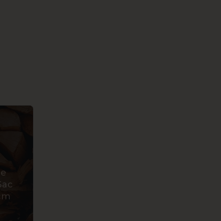
he
Sac
cm