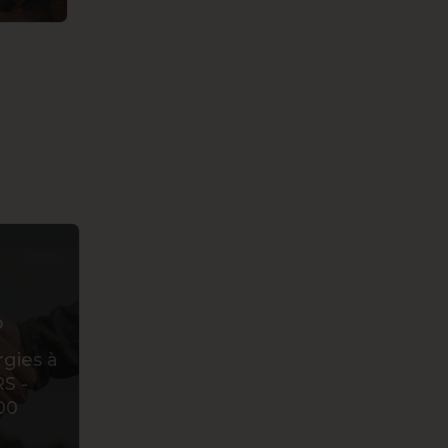
gies à
S -
00