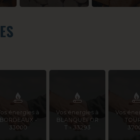
IES
os énergies à
Vos énergies à
Vos éner
BORDEAUX -
BLANQUEFOR
TOUR
33000
T - 33293
370