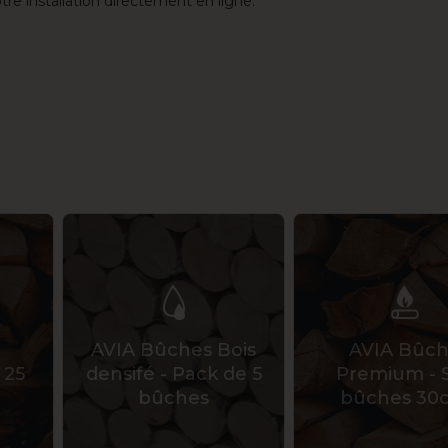
re installation directement en ligne.
AVIA Bûches Bois
AVIA Bûc
 25
densifé - Pack de 5
Premium - 
bûches
bûches 30