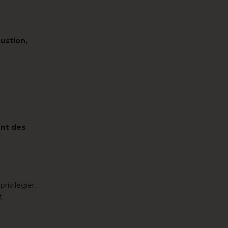
ustion,
ent des
rivilégier.
t