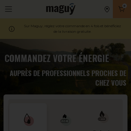
0
Nombr
Sur Maguy, réglez votre commande en 4 fois et bénéficiez
de la livraison gratuite.
COMMANDEZ VOTRE ÉNERGIE
AUPRÈS DE PROFESSIONNELS PROCHES DE
CHEZ VOUS