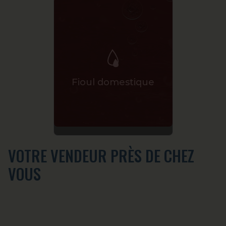
Lubri
Fioul domestique
vé
VOTRE VENDEUR PRÈS DE CHEZ
VOUS