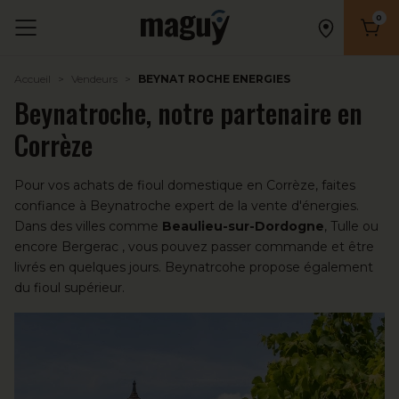
0
Nombr
Accueil
Vendeurs
BEYNAT ROCHE ENERGIES
Beynatroche, notre partenaire en
Corrèze
Pour vos achats de
fioul domestique
en Corrèze, faites
confiance à Beynatroche expert de la vente d'énergies.
Dans des villes comme
Beaulieu-sur-Dordogne
,
Tulle
ou
encore
Bergerac
, vous pouvez passer commande et être
livrés en quelques jours. Beynatrcohe propose également
du
fioul supérieur
.