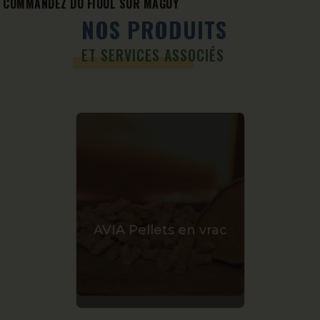
COMMANDEZ DU FIOUL SUR MAGUY
NOS PRODUITS
ET SERVICES ASSOCIÉS
Granulés de bois en
vrac
Gra
AVIA Pellets en vrac
Li