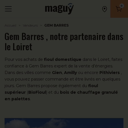
0
Nombr
Accueil
Vendeurs
GEM BARRES
Gem Barres , notre partenaire dans
le Loiret
Pour vos achats de
fioul domestique
dans le Loiret, faites
confiance à Gem Barres expert de la vente d'énergies.
Dans des villes comme
Gien
,
Amilly
ou encore
Pithiviers
,
vous pouvez passer commande et être livrés en quelques
jours. Gem Barres propose également du
fioul
supérieur
(
BioFioul
) et du
bois de chauffage granulé
en palettes
.