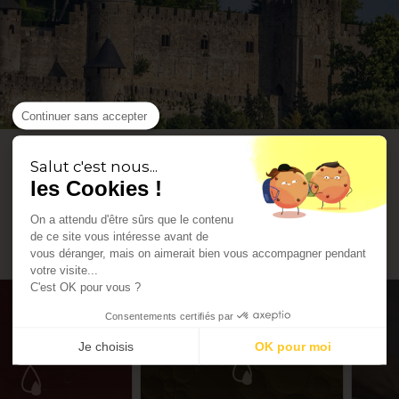
Continuer sans accepter
Salut c'est nous...
les Cookies !
On a attendu d'être sûrs que le contenu
de ce site vous intéresse avant de
vous déranger, mais on aimerait bien vous accompagner pendant
votre visite...
C'est OK pour vous ?
Consentements certifiés par
Je choisis
OK pour moi
Axeptio consent
Plateforme de Gestion du Consentement : Personnalisez vos