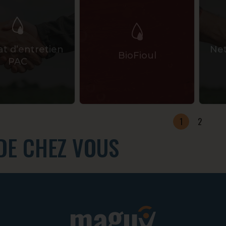
at d’entretien
Net
BioFioul
PAC
1
2
DE CHEZ VOUS