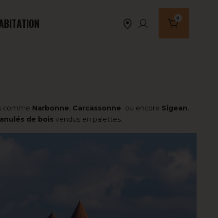
0
ABITATION
Nombre de produi
lles comme
Narbonne
,
Carcassonne
ou encore
Sigean
,
anulés de bois
vendus en palettes.