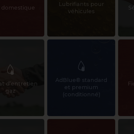
Notre plateforme vous permet d'adapter et de gérer vos param
Lubrifiants pour
l domestique
Sé
véhicules
AdBlue® standard
at d’entretien
Fi
et premium
gaz
(conditionné)