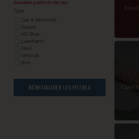
disponibles proches de chez vous.
Fiou
Type
Gaz & électricité
Gazole
AD-Blue
Lubrifiants
Fioul
Véhicule
Bois
Contr
RÉINITIALISER LES FILTRES