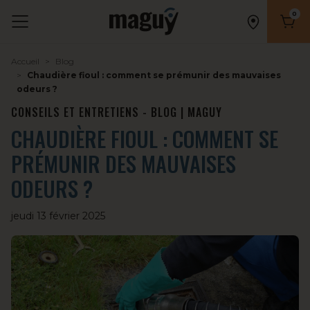
0
Nombr
Accueil
Blog
Chaudière fioul : comment se prémunir des mauvaises
odeurs ?
CONSEILS ET ENTRETIENS - BLOG | MAGUY
CHAUDIÈRE FIOUL : COMMENT SE
PRÉMUNIR DES MAUVAISES
ODEURS ?
jeudi 13 février 2025