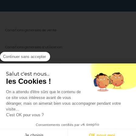
Conditions générales de vente
Conditions générales d'utilisation
Continuer sans accepter
Accessibilité : partiellement conforme
Salut c'est nous...
les Cookies !
Politique de protection des données
On a attendu d'être sûrs que le contenu de
ce site vous intéresse avant de vous
Politique de gestion des cookies
déranger, mais on aimerait bien vous accompagner pendant votre
visite...
C'est OK pour vous ?
Mentions légales
Consentements certifiés par
Groupe Picoty
Je choisis
OK pour moi