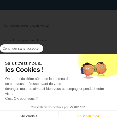
Conditions générales de vente
Conditions générales d'utilisation
Continuer sans accepter
Accessibilité : partiellement conforme
Salut c'est nous...
les Cookies !
Politique de protection des données
On a attendu d'être sûrs que le contenu de
ce site vous intéresse avant de vous
Politique de gestion des cookies
déranger, mais on aimerait bien vous accompagner pendant votre
visite...
C'est OK pour vous ?
Mentions légales
Consentements certifiés par
Groupe Picoty
Je choisis
OK pour moi