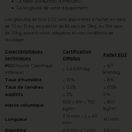
La faible production d’imbrûlés ;
La longévité de votre équipement.
Les granulés de bois EO2 sont disponibles à l’achat en sacs
de 10 ou 15 kg, en palette de 66 sacs de 15kg, ou 104 sacs
de 10kg, suivant votre utilisation et vos conditions de
stockage.
Caractéristiques
Certification
Pellet EO2
techniques
DINplus
PCI
(Pouvoir Calorifique
≥ 4,7
≥ 4.6 kWh/kg
Inférieur)
kWh/kg
Taux d’humidité
≤ 10%
≤ 8%
Taux de cendres
≤ 0.5%
≤ 0.5%
Additifs
≤ 2%
0%
600 ≤ MV ≤ 750
≥ 600
Masse volumique
kg/m³
kg/m³
3.15 mm ≤ L ≤ 40
Longueur
40 mm
mm
Diamètre
ø 6 mm ± 1 mm
ø 6 mm