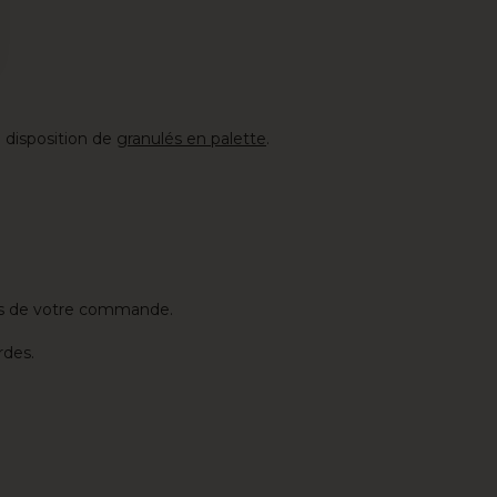
 Options
ètres de confidentialité, en garantissant la conformité avec le
 disposition de
granulés en palette
.
récis de votre commande.
rdes.