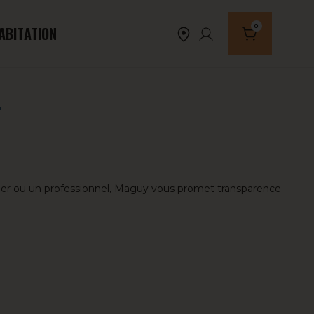
0
ABITATION
Nombre de produi
T
culier ou un professionnel, Maguy vous promet transparence