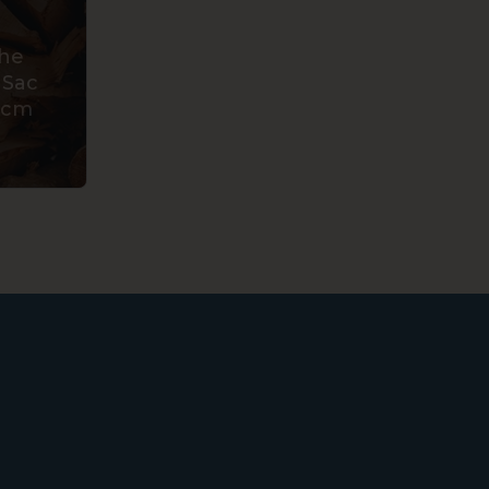
he
 Sac
0cm