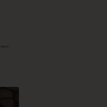
oment.