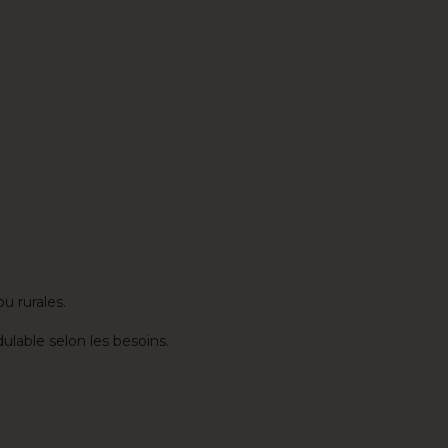
u rurales.
lable selon les besoins.