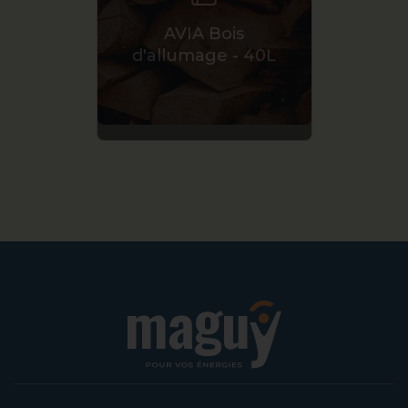
AVI
AVIA Bois
Premi
d'allumage - 40L