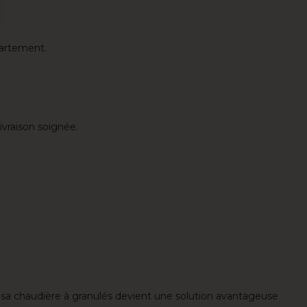
 Options
partement.
ètres de confidentialité, en garantissant la conformité avec le
ivraison soignée.
r sa chaudière à granulés devient une solution avantageuse