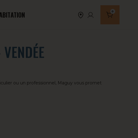
0
ABITATION
Nombre de produi
– VENDÉE
ticulier ou un professionnel, Maguy vous promet