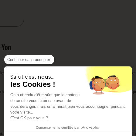
-Yon
Continuer sans accepter
cales pour proposer un chauffage aussi performant qu'écologiq
Salut c'est nous...
les Cookies !
e grandir chez les familles attentives à leurs dépenses d'énergie
On a attendu d'être sûrs que le contenu
de ce site vous intéresse avant de
vous déranger, mais on aimerait bien vous accompagner pendant
votre visite...
C'est OK pour vous ?
Consentements certifiés par
e outil numérique représente l'option la plus rapide. La distribu