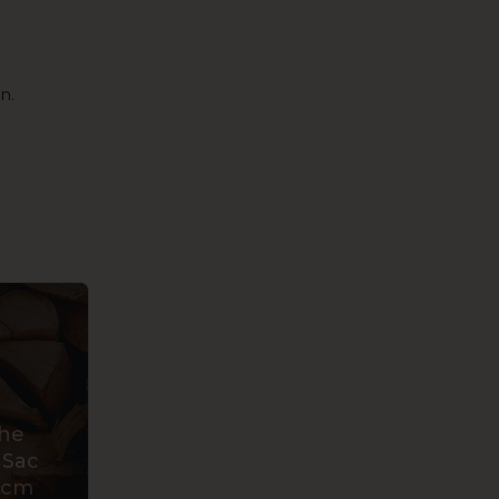
n.
he
 Sac
0cm