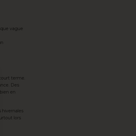
usque vague
un
 court terme.
rance. Des
 bien en
 hivernales
rtout lors