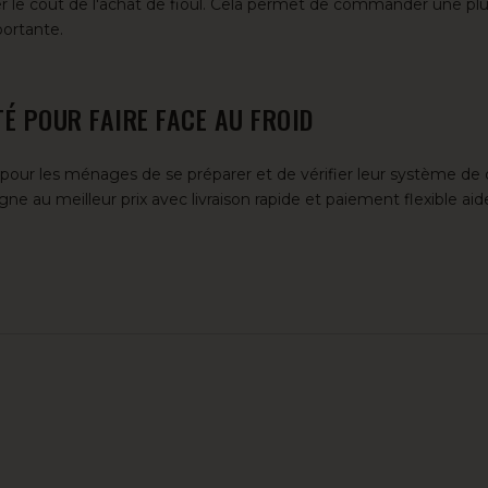
aler le coût de l'achat de fioul. Cela permet de commander une pl
ortante.
TÉ POUR FAIRE FACE AU FROID
nt pour les ménages de se préparer et de vérifier leur système de
ne au meilleur prix avec livraison rapide et paiement flexible aide