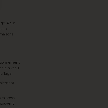
 Options
ètres de confidentialité, en garantissant la conformité avec le
age. Pour
tion
 maisons
visionnement
er le niveau
auffage.
implement
on express
t souvent