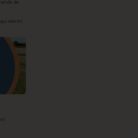
demande de
 qui ralentit
ent