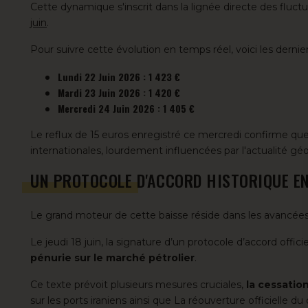
Cette dynamique s'inscrit dans la lignée directe des fluct
juin
.
Pour suivre cette évolution en temps réel, voici les dernie
Lundi 22 Juin 2026 : 1 423 €
Mardi 23 Juin 2026 : 1 420 €
Mercredi 24 Juin 2026 : 1 405 €
Le reflux de 15 euros enregistré ce mercredi confirme q
internationales, lourdement influencées par l'actualité géo
UN PROTOCOLE D'ACCORD HISTORIQUE E
Le grand moteur de cette baisse réside dans les avancée
Le jeudi 18 juin, la signature d’un protocole d’accord offi
pénurie sur le marché pétrolier
.
Ce texte prévoit plusieurs mesures cruciales,
la cessatio
sur les ports iraniens ainsi que La réouverture officielle du