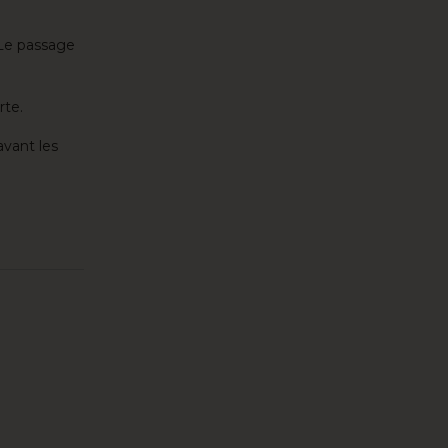
 Le passage
rte.
avant les