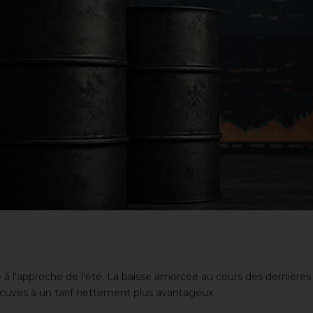
à l'approche de l'été. La baisse amorcée au cours des dernière
s cuves à un tarif nettement plus avantageux.