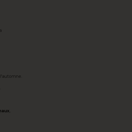
a
e l'automne.
.
onaux
,