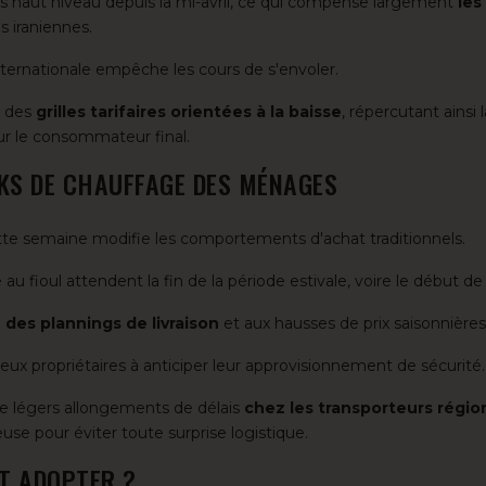
plus haut niveau depuis la mi-avril, ce qui compense largement
les
s iraniennes.
internationale empêche les cours de s'envoler.
r des
grilles tarifaires orientées à la baisse
, répercutant ainsi l
ur le consommateur final.
KS DE CHAUFFAGE DES MÉNAGES
te semaine modifie les comportements d'achat traditionnels.
u fioul attendent la fin de la période estivale, voire le début d
 des plannings de livraison
et aux hausses de prix saisonnières
ux propriétaires à anticiper leur approvisionnement de sécurité.
de légers allongements de délais
chez les transporteurs régi
use pour éviter toute surprise logistique.
AT ADOPTER ?