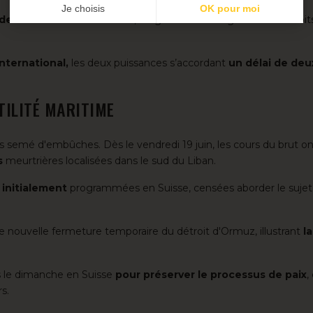
Je choisis
OK pour moi
 des navires commerciaux
, en garantissant la gratuité des droit
Axeptio consent
Plateforme de Gestion du Consentement : Personnalisez vos
Notre plateforme vous permet d'adapter et de gérer vos param
ternational,
les deux puissances s’accordant
un délai de deu
TILITÉ MARITIME
is semé d'embûches. Dès le vendredi 19 juin, les cours du brut 
s
meurtrières localisées dans le sud du Liban.
 initialement
programmées en Suisse, censées aborder le sujet 
 nouvelle fermeture temporaire du détroit d'Ormuz, illustrant
la
s le dimanche en Suisse
pour préserver le processus de paix
,
s.