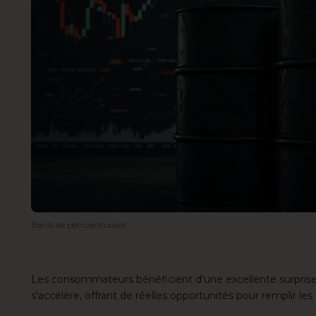
Barils de pétrole stockés
Les consommateurs bénéficient d'une excellente surprise 
s'accélère, offrant de réelles opportunités pour remplir le