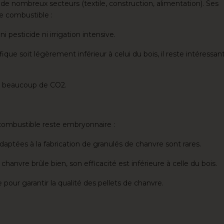
de nombreux secteurs (textile, construction, alimentation). Ses
e combustible :
ni pesticide ni irrigation intensive.
fique soit légèrement inférieur à celui du bois, il reste intéressan
e beaucoup de CO2.
ombustible reste embryonnaire :
adaptées à la fabrication de granulés de chanvre sont rares.
chanvre brûle bien, son efficacité est inférieure à celle du bois.
e pour garantir la qualité des pellets de chanvre.