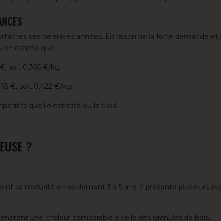
DANCES
ortantes ces dernières années
. En raison de la forte demande et d
, on estime que :
€, soit 0,366 €/kg.
18 €, soit 0,422 €/kg.
étitifs que l'électricité ou
le fioul
.
EUSE ?
eint sa maturité en seulement 3 à 5 ans. Il présente plusieurs a
énèrent une chaleur comparable à celle des granulés de bois.