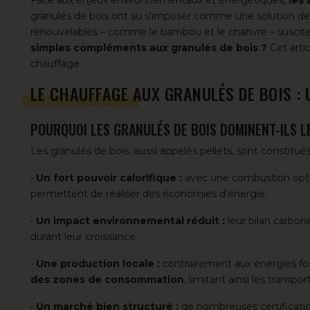
granulés de bois
ont su s'imposer comme une solution de 
renouvelables – comme le bambou et le chanvre – susciten
simples compléments aux granulés de bois ?
Cet artic
chauffage.
LE CHAUFFAGE AUX GRANULÉS DE BOIS :
POURQUOI LES GRANULÉS DE BOIS DOMINENT-ILS L
Les granulés de bois, aussi appelés pellets, sont constitu
•
Un fort pouvoir calorifique :
avec une combustion optim
permettent de réaliser des économies d'énergie.
•
Un impact environnemental réduit :
leur bilan carbon
durant leur croissance.
•
Une production locale :
contrairement aux énergies fos
des zones de consommation
, limitant ainsi les transpo
•
Un marché bien structuré :
de nombreuses certificatio