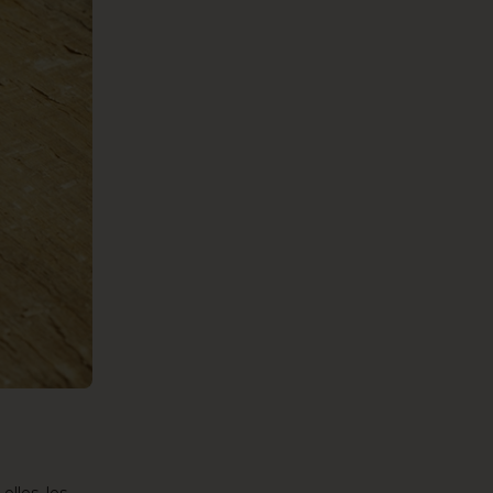
 elles,
les