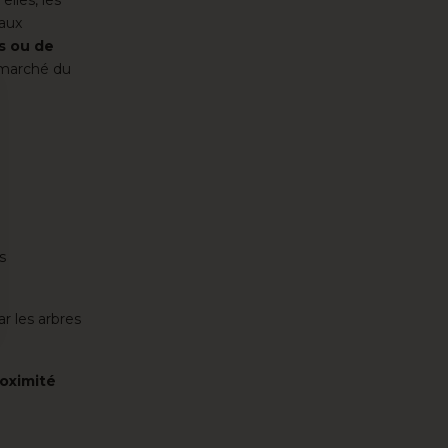
aux
es ou de
e marché du
s
r les arbres
 Options
roximité
ètres de confidentialité, en garantissant la conformité avec le