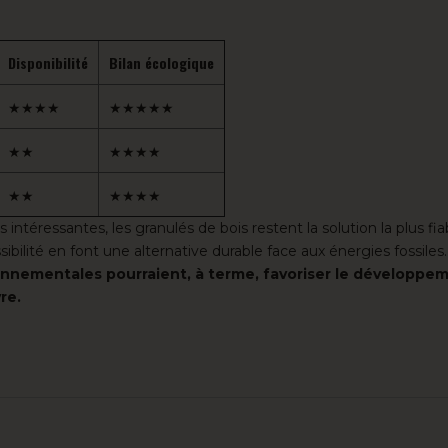
Disponibilité
Bilan écologique
★★★★
★★★★★
★★
★★★★
★★
★★★★
ntéressantes, les granulés de bois restent la solution la plus fia
ibilité en font une alternative durable face aux énergies fossile
ironnementales pourraient, à terme, favoriser le développe
re.