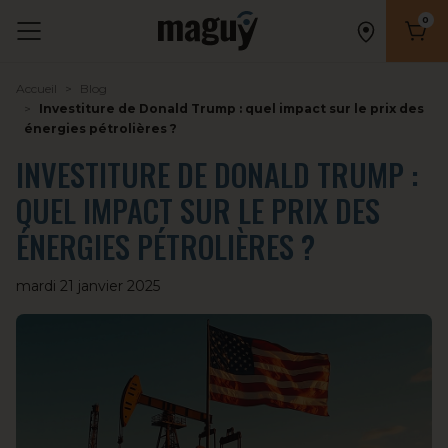
0
Nombr
Accueil
Blog
Investiture de Donald Trump : quel impact sur le prix des
énergies pétrolières ?
INVESTITURE DE DONALD TRUMP :
QUEL IMPACT SUR LE PRIX DES
ÉNERGIES PÉTROLIÈRES ?
mardi 21 janvier 2025