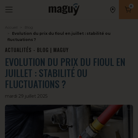
0
Nombr
Accueil
Blog
Evolution du prix du fioul en juillet : stabilité ou
fluctuations ?
ACTUALITÉS - BLOG | MAGUY
EVOLUTION DU PRIX DU FIOUL EN
JUILLET : STABILITÉ OU
FLUCTUATIONS ?
mardi 29 juillet 2025