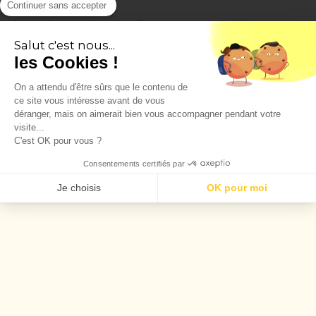
Continuer sans accepter
Accessibilité : partiellement conforme
Salut c'est nous...
les Cookies !
Politique de protection des données
On a attendu d'être sûrs que le contenu de
ce site vous intéresse avant de vous
Politique de gestion des cookies
déranger, mais on aimerait bien vous accompagner pendant votre
visite...
C'est OK pour vous ?
Mentions légales
Consentements certifiés par
Groupe Picoty
Je choisis
OK pour moi
Axeptio consent
Plateforme de Gestion du Consentement : Personnalisez vos O
Notre plateforme vous permet d'adapter et de gérer vos paramèt