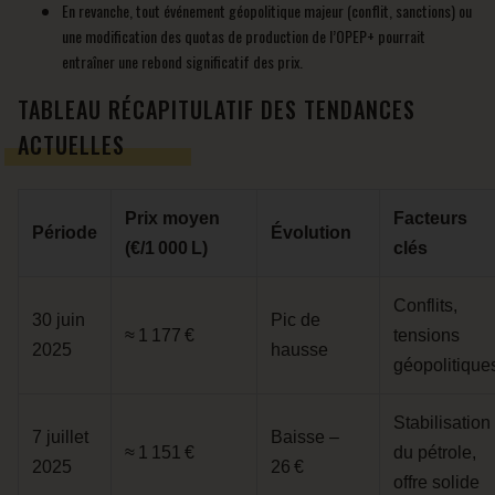
En revanche, tout événement géopolitique majeur (conflit, sanctions) ou
une modification des quotas de production de l’OPEP+ pourrait
entraîner une rebond significatif des prix.
TABLEAU RÉCAPITULATIF DES TENDANCES
ACTUELLES
Prix moyen
Facteurs
Période
Évolution
(€/1 000 L)
clés
Conflits,
30 juin
Pic de
≈ 1 177 €
tensions
2025
hausse
géopolitique
Stabilisation
7 juillet
Baisse –
≈ 1 151 €
du pétrole,
2025
26 €
offre solide