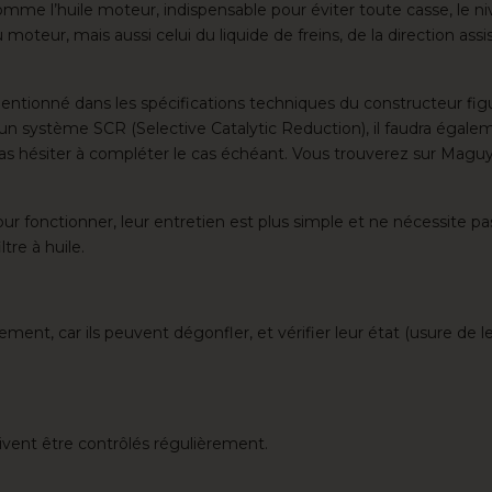
 comme l’huile moteur, indispensable pour éviter toute casse, le n
moteur, mais aussi celui du liquide de freins, de la direction ass
 mentionné dans les spécifications techniques du constructeur fig
 d’un système SCR (Selective Catalytic Reduction), il faudra égal
pas hésiter à compléter le cas échéant. Vous trouverez sur Magu
ur fonctionner, leur entretien est plus simple et ne nécessite pas
tre à huile.
ement, car ils peuvent dégonfler, et vérifier leur état (usure de l
ivent être contrôlés régulièrement.