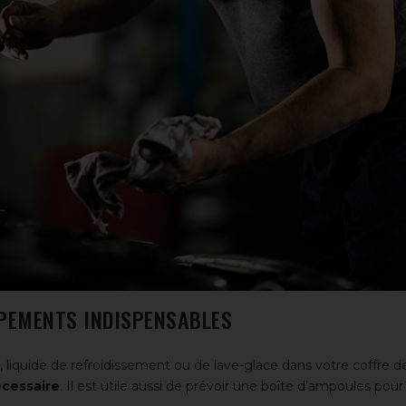
IPEMENTS INDISPENSABLES
, liquide de refroidissement ou de lave-glace dans votre coffre d
écessaire
. Il est utile aussi de prévoir une boîte d’ampoules pou