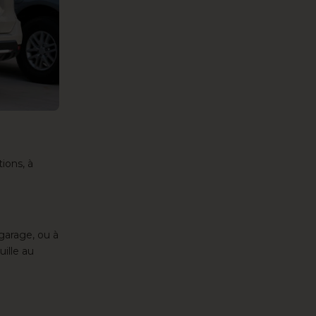
 Options
ètres de confidentialité, en garantissant la conformité avec le
ions, à
 garage, ou à
uille au