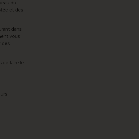
iveau du
istée et des
urant dans
ement vous
y des
 de faire le
eurs