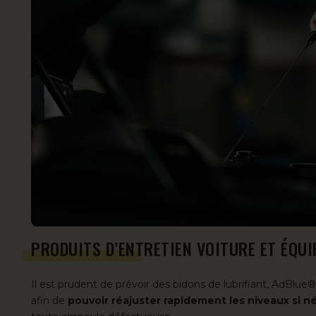
PRODUITS D’ENTRETIEN VOITURE ET ÉQU
Il est prudent de prévoir des bidons de lubrifiant, AdBlue®
afin de
pouvoir réajuster rapidement les niveaux si n