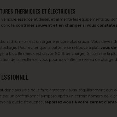
OITURES THERMIQUES ET ÉLECTRIQUES
 véhicule essence et diesel, et alimente les équipements qui son
t donc
la contrôler souvent et en changer si vous constate
ction lithium-ion est un organe encore plus crucial. Vous devez d
stockage. Pour éviter que la batterie se retrouve à plat,
vous de
arger à bloc (le mieux est d’avoir 80 % de charge). Si comme la pl
cation de surveillance, vous pourrez vérifier le niveau de charge 
FESSIONNEL
st donc pas utile de la faire entretenir aussi régulièrement que c
ure par un professionnel s’impose après un certain nombre de kil
voir à quelle fréquence,
reportez-vous à votre carnet d’entr