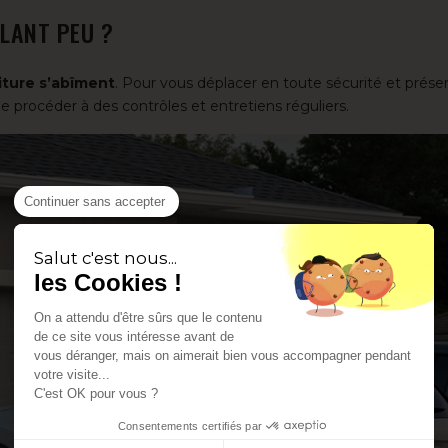
LANT PEU ?
iture s’abîment
. Pour vous déplacer en toute sécurité et préser
de procéder à des contrôles et entretiens réguliers.
Continuer sans accepter
Salut c'est nous...
les Cookies !
On a attendu d'être sûrs que le contenu
de ce site vous intéresse avant de
vous déranger, mais on aimerait bien vous accompagner pendant
votre visite...
C'est OK pour vous ?
Consentements certifiés par