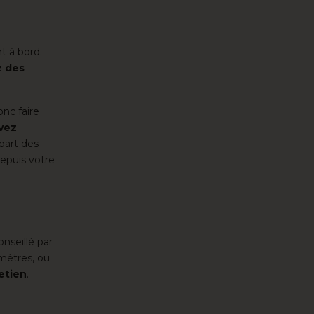
t à bord.
z des
onc faire
vez
upart des
depuis votre
onseillé par
omètres, ou
etien
.