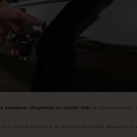
 le conserver longtemps en parfait état
de fonctionnement. Ce
se d’un véhicule à essence, au diesel ou électrique), découvrez to