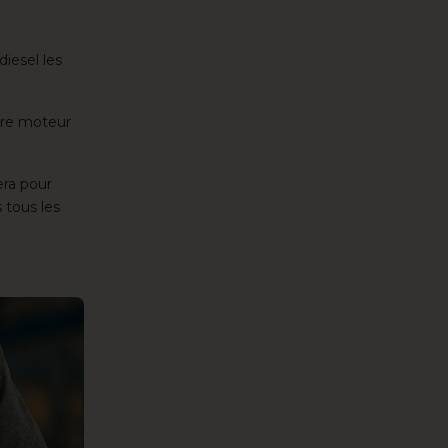
iesel les
tre moteur
era pour
s tous les